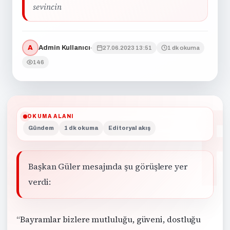
sevincin
A
Admin Kullanıcı
27.06.2023 13:51
1 dk okuma
146
OKUMA ALANI
Gündem
1 dk okuma
Editoryal akış
Başkan Güler mesajında şu görüşlere yer
verdi:
“Bayramlar bizlere mutluluğu, güveni, dostluğu