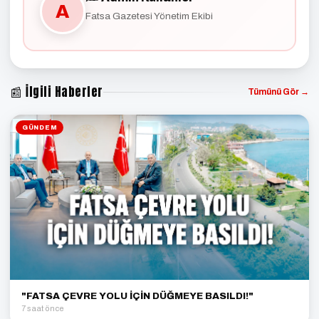
A
Fatsa Gazetesi Yönetim Ekibi
📰 İlgili Haberler
Tümünü Gör →
GÜNDEM
"FATSA ÇEVRE YOLU İÇİN DÜĞMEYE BASILDI!"
7 saat önce