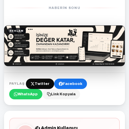
HABERIN SONU
REKLAM
Twitter
Facebook
PAYLAŞ
WhatsApp
Link Kopyala
✍️ Admin Kullanıcı