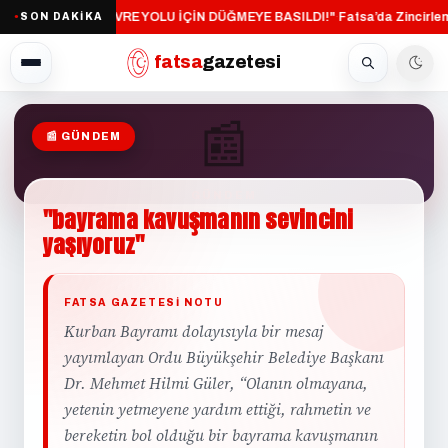
"FATSA ÇEVRE YOLU İÇİN DÜĞMEYE BASILDI!"
Fatsa’da Zincirlem
SON DAKİKA
·
●
fatsa
gazetesi
📰
📰 GÜNDEM
GÜNDEM
"bayrama
kavuşmanın
sevincini
yaşıyoruz"
FATSA GAZETESI NOTU
Kurban Bayramı dolayısıyla bir mesaj
yayımlayan Ordu Büyükşehir Belediye Başkanı
Dr. Mehmet Hilmi Güler, “Olanın olmayana,
yetenin yetmeyene yardım ettiği, rahmetin ve
bereketin bol olduğu bir bayrama kavuşmanın