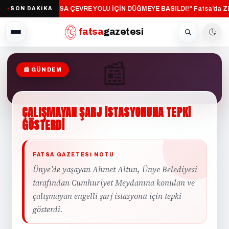
"FATSA ÇEVRE YOLU İÇİN DÜĞMEYE BASILDI!"
Fatsa’da Zi
SON DAKİKA
·
●
fatsa
gazetesi
📰
📰 GÜNDEM
GÜNDEM
ÇALIŞMAYAN
ŞARJ
İSTASYONUNA
TEPKİ
GÖSTERDİ
FATSA GAZETESI NOTU
Ünye’de yaşayan Ahmet Altun, Ünye Belediyesi
tarafından Cumhuriyet Meydanına konulan ve
çalışmayan engelli şarj istasyonu için tepki
gösterdi.