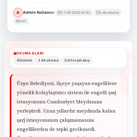
A
Admin Kullanıcı
17.08.2023 20:51
1 dk okuma
143
OKUMA ALANI
Gündem
1 dk okuma
Editoryal akış
Ünye Belediyesi, ilçeye yaşayan engellilere
yönelik kolaylaştırıcı sistem ile engelli şarj
istasyonunu Cumhuriyet Meydanına
yerleştirdi. Uzun yıllardır meydanda kalan
şarj istasyonunun çalışmamasına
engellilerden de tepki gecikmedi.