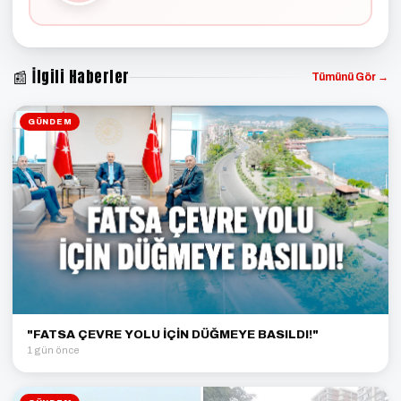
📰 İlgili Haberler
Tümünü Gör →
GÜNDEM
"FATSA ÇEVRE YOLU İÇİN DÜĞMEYE BASILDI!"
1 gün önce