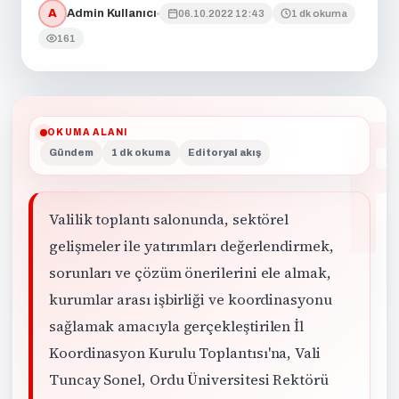
A
Admin Kullanıcı
06.10.2022 12:43
1 dk okuma
161
OKUMA ALANI
Gündem
1 dk okuma
Editoryal akış
Valilik toplantı salonunda, sektörel
gelişmeler ile yatırımları değerlendirmek,
sorunları ve çözüm önerilerini ele almak,
kurumlar arası işbirliği ve koordinasyonu
sağlamak amacıyla gerçekleştirilen İl
Koordinasyon Kurulu Toplantısı'na, Vali
Tuncay Sonel, Ordu Üniversitesi Rektörü