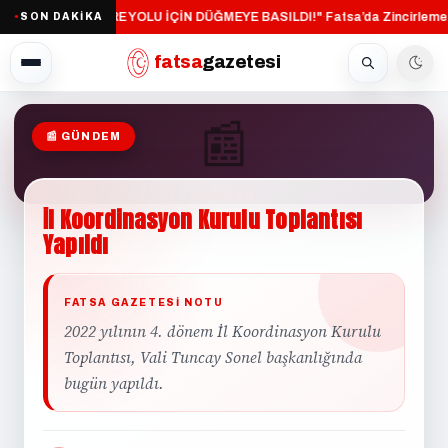
"FATSA ÇEVRE YOLU İÇİN DÜĞMEYE BASILDI!"
Fatsa’da Zincirleme 
SON DAKİKA
·
●
fatsa
gazetesi
📰
📰 GÜNDEM
GÜNDEM
İl
Koordinasyon
Kurulu
Toplantısı
Yapıldı
FATSA GAZETESI NOTU
2022 yılının 4. dönem İl Koordinasyon Kurulu
Toplantısı, Vali Tuncay Sonel başkanlığında
bugün yapıldı.