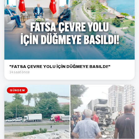
"FATSA ÇEVRE YOLU İÇİN DÜĞMEYE BASILDI!"
14 saat önce
GÜNDEM