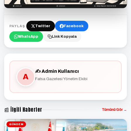
Twitter
Facebook
PAYLAŞ
WhatsApp
Link Kopyala
✍️ Admin Kullanıcı
A
Fatsa Gazetesi Yönetim Ekibi
📰 İlgili Haberler
Tümünü Gör →
GÜNDEM