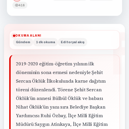
416
OKUMA ALANI
Gündem
1 dk okuma
Editoryal akış
2019-2020 eğitim-öğretim yılının ilk
döneminin sona ermesi nedeniyle Şehit
Sercan Öklük İlkokulunda karne dağıtım
töreni düzenlendi. Törene Şehit Sercan
Öklük’ün annesi Bülbül Öklük ve babası
Nihat Öklük’ün yanı sıra Belediye Başkan
Yardımcısı Ruhi Özbay, İlçe Milli Eğitim
Müdürü Saygın Atinkaya, İlçe Milli Eğitim