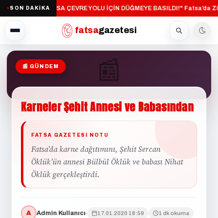
"FATSA ÇEVRE YOLU İÇİN DÜĞMEYE BASILDI!"
Fatsa’da Zin
SON DAKİKA
·
●
fatsa
gazetesi
📰
📰 GÜNDEM
GÜNDEM
Karneler
Şehit
Annesi
ve
Babasından
FATSA GAZETESI NOTU
Fatsa’da karne dağıtımını, Şehit Sercan
Öklük’ün annesi Bülbül Öklük ve babası Nihat
Öklük gerçekleştirdi.
A
Admin Kullanıcı
17.01.2020 18:59
1 dk okuma