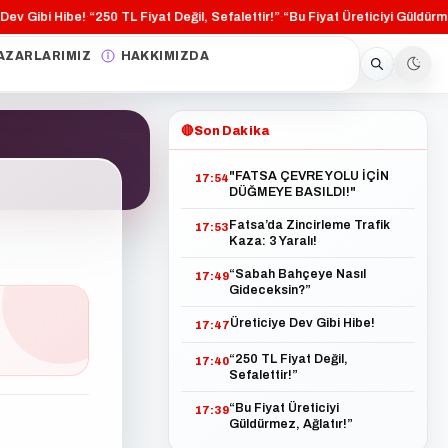
 Gibi Hibe!
“250 TL Fiyat Değil, Sefalettir!”
“Bu Fiyat Üreticiyi Güldürmez, 
·
·
AZARLARIMIZ
HAKKIMIZDA
🔴
Son Dakika
"FATSA ÇEVRE YOLU İÇİN
17:54
DÜĞMEYE BASILDI!"
Fatsa’da Zincirleme Trafik
17:53
Kaza: 3 Yaralı!
“Sabah Bahçeye Nasıl
17:49
Gideceksin?”
Üreticiye Dev Gibi Hibe!
17:47
“250 TL Fiyat Değil,
17:40
Sefalettir!”
“Bu Fiyat Üreticiyi
17:39
Güldürmez, Ağlatır!”