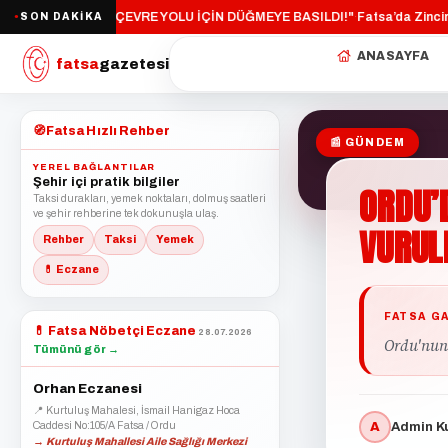
"FATSA ÇEVRE YOLU İÇİN DÜĞMEYE BASILDI!"
Fatsa’da Zincirlem
SON DAKİKA
·
●
ANASAYFA
fatsa
gazetesi
🧭
Fatsa Hızlı Rehber
📰 GÜNDEM
YEREL BAĞLANTILAR
Şehir içi pratik bilgiler
ORDU’
Taksi durakları, yemek noktaları, dolmuş saatleri
ve şehir rehberine tek dokunuşla ulaş.
VURUL
Rehber
Taksi
Yemek
💊 Eczane
FATSA G
💊
Fatsa Nöbetçi Eczane
28.07.2026
Ordu'nun
Tümünü gör →
Orhan Eczanesi
📍 Kurtuluş Mahalesi, İsmail Hanigaz Hoca
Caddesi No:105/A Fatsa / Ordu
A
Admin Ku
→ Kurtuluş Mahallesi Aile Sağlığı Merkezi