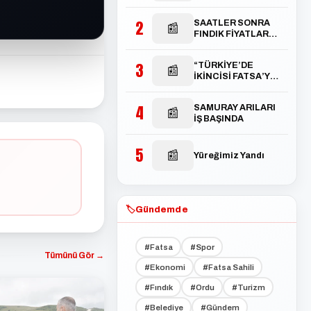
2
SAATLER SONRA
📰
FINDIK FİYATLARI
TEPETAKLAK
OLDU
3
“TÜRKİYE’DE
📰
İKİNCİSİ FATSA’YA
AÇILACAK”
4
SAMURAY ARILARI
📰
İŞ BAŞINDA
5
📰
Yüreğimiz Yandı
🏷️
Gündemde
#Fatsa
#Spor
Tümünü Gör →
#Ekonomi
#Fatsa Sahili
#Fındık
#Ordu
#Turizm
#Belediye
#Gündem