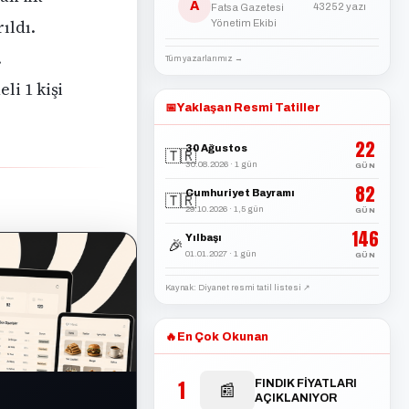
A
43252 yazı
Fatsa Gazetesi
ıldı.
Yönetim Ekibi
.
Tüm yazarlarımız →
li 1 kişi
📅
Yaklaşan Resmi Tatiller
22
30 Ağustos
🇹🇷
30.08.2026 · 1 gün
GÜN
82
Cumhuriyet Bayramı
🇹🇷
29.10.2026 · 1,5 gün
GÜN
146
Yılbaşı
🎉
01.01.2027 · 1 gün
GÜN
Kaynak: Diyanet resmi tatil listesi ↗
🔥
En Çok Okunan
1
FINDIK FİYATLARI
📰
AÇIKLANIYOR