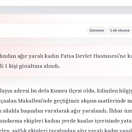
Gündem
1 dk okuma
ından ağır yaralı kadın Fatsa Devlet Hastanesi’ne ka
li 1 kişi gözaltına alındı.
layın adresi bu defa Kumru ilçesi oldu. Edinilen bilgi
kçaalan Mahallesi'nde geçtiğimiz akşam saatlerinde 
n silahla başından vurularak ağır yaralandı. İhbar üz
jandarma ekipleri kadını yerde kanlar içerisinde yat
len, sağlık ekipleri tarafından ağır yaralı kadın yapıl