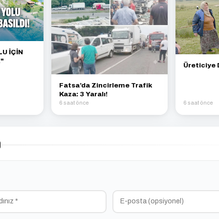
U İÇİN
"
Üreticiye 
Fatsa’da Zincirleme Trafik
Kaza: 3 Yaralı!
6 saat önce
6 saat önce
)