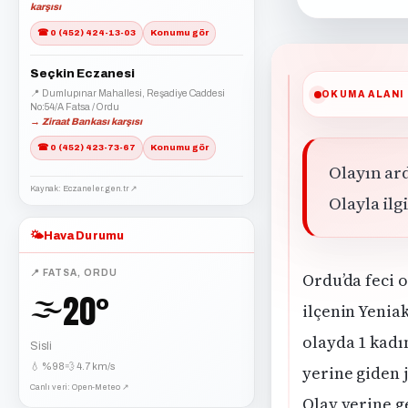
karşısı
☎ 0 (452) 424-13-03
Konumu gör
Seçkin Eczanesi
📍 Dumlupınar Mahallesi, Reşadiye Caddesi
OKUMA ALANI
No:54/A Fatsa / Ordu
→ Ziraat Bankası karşısı
☎ 0 (452) 423-73-67
Konumu gör
Olayın ard
Kaynak: Eczaneler.gen.tr ↗
Olayla ilgi
🌤️
Hava Durumu
📍 FATSA, ORDU
Ordu’da feci o
20°
🌫️
ilçenin Yenia
olayda 1 kadı
Sisli
💧 %98
💨 4.7 km/s
yerine giden 
Canlı veri: Open-Meteo ↗
Olay yerine ge