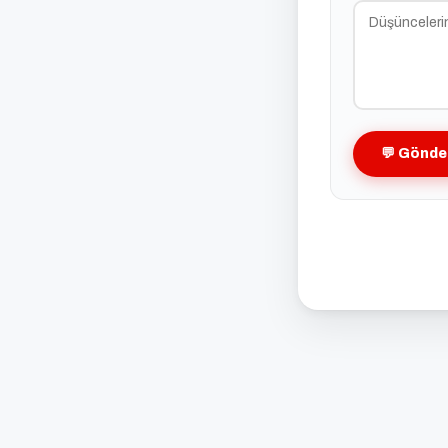
💬 Gönde