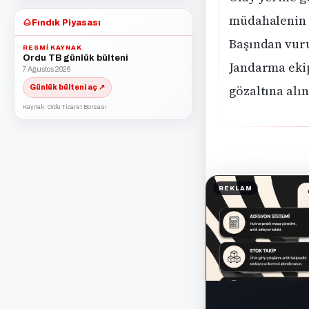
müdahalenin a
🌰
Fındık Piyasası
Başından vuru
RESMI KAYNAK
Ordu TB günlük bülteni
Jandarma ekip
7 Ağustos 2026
gözaltına alın
Günlük bülteni aç ↗
Kaynak: Ordu Ticaret Borsası
REKLAM