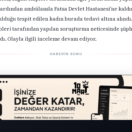
rdından ambülansla Fatsa Devlet Hastanesi'ne kaldır
lduğu tespit edilen kadın burada tedavi altına alındı
leri tarafından yapılan soruşturma neticesinde şüphe
dı. Olayla ilgili inceleme devam ediyor.
HABERIN SONU