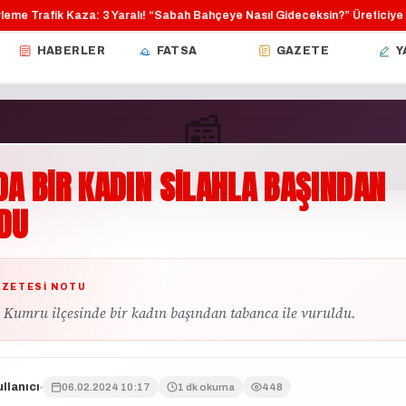
e Trafik Kaza: 3 Yaralı!
“Sabah Bahçeye Nasıl Gideceksin?”
Üreticiye Dev
·
·
HABERLER
FATSA
GAZETE
Y
📰
DA
BİR
KADIN
SİLAHLA
BAŞINDAN
GÜNDEM
DU
AZETESI NOTU
 Kumru ilçesinde bir kadın başından tabanca ile vuruldu.
llanıcı
06.02.2024 10:17
1 dk okuma
448