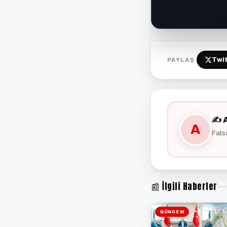
Twit
PAYLAŞ
✍️ 
A
Fats
📰 İlgili Haberler
GÜNDEM