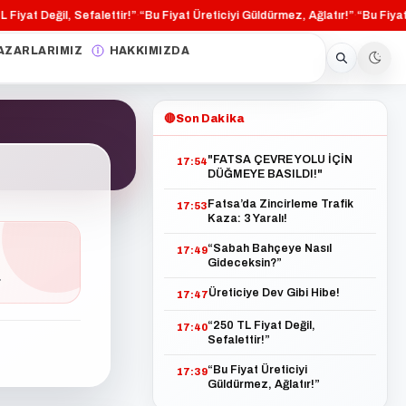
iyat Değil, Sefalettir!”
“Bu Fiyat Üreticiyi Güldürmez, Ağlatır!”
“Bu Fiyat Ür
·
·
AZARLARIMIZ
HAKKIMIZDA
🔴
Son Dakika
"FATSA ÇEVRE YOLU İÇİN
17:54
DÜĞMEYE BASILDI!"
Fatsa’da Zincirleme Trafik
17:53
Kaza: 3 Yaralı!
“Sabah Bahçeye Nasıl
17:49
Gideceksin?”
.
Üreticiye Dev Gibi Hibe!
17:47
“250 TL Fiyat Değil,
17:40
Sefalettir!”
“Bu Fiyat Üreticiyi
17:39
Güldürmez, Ağlatır!”