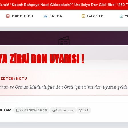
lı!
“Sabah Bahçeye Nasıl Gideceksin?”
Üreticiye Dev Gibi Hibe!
“250 TL F
·
·
·
HABERLER
FATSA
GAZETE
Y
📰
YA
ZİRAİ
DON
UYARISI
!
GÜNDEM
AZETESI NOTU
Tarım ve Orman Müdürlüğü’nden Örsü içim zirai don uyarısı geldi
llanıcı
22.03.2024 16:19
1 dk okuma
171