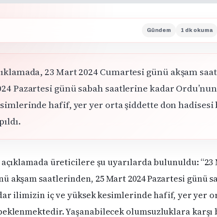
Gündem
1 dk okuma
çıklamada, 23 Mart 2024 Cumartesi günü akşam saat
024 Pazartesi günü sabah saatlerine kadar Ordu’nun 
imlerinde hafif, yer yer orta şiddette don hadisesi
pıldı.
ı açıklamada üreticilere şu uyarılarda bulunuldu: “23
ü akşam saatlerinden, 25 Mart 2024 Pazartesi günü s
ar ilimizin iç ve yüksek kesimlerinde hafif, yer yer o
beklenmektedir. Yaşanabilecek olumsuzluklara karşı b