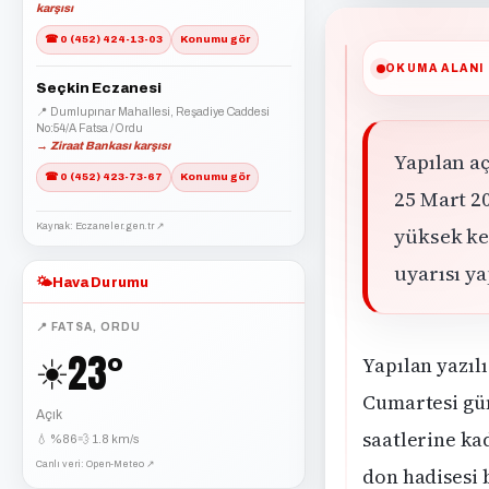
karşısı
☎ 0 (452) 424-13-03
Konumu gör
OKUMA ALANI
Seçkin Eczanesi
📍 Dumlupınar Mahallesi, Reşadiye Caddesi
No:54/A Fatsa / Ordu
→ Ziraat Bankası karşısı
Yapılan a
☎ 0 (452) 423-73-67
Konumu gör
25 Mart 2
Kaynak: Eczaneler.gen.tr ↗
yüksek kes
uyarısı ya
🌤️
Hava Durumu
📍 FATSA, ORDU
23°
☀️
Yapılan yazıl
Cumartesi gün
Açık
saatlerine kad
💧 %86
💨 1.8 km/s
Canlı veri: Open-Meteo ↗
don hadisesi 