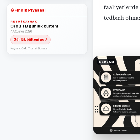
faaliyetlerde 
🌰
Fındık Piyasası
tedbirli olma
RESMI KAYNAK
Ordu TB günlük bülteni
7 Ağustos 2026
Günlük bülteni aç ↗
Kaynak: Ordu Ticaret Borsası
REKLAM