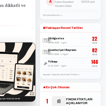
A
43252 yazı
Fatsa Gazetesi
ın dikkatli ve
Yönetim Ekibi
Tüm yazarlarımız →
📅
Yaklaşan Resmi Tatiller
22
30 Ağustos
🇹🇷
30.08.2026 · 1 gün
GÜN
82
Cumhuriyet Bayramı
🇹🇷
29.10.2026 · 1,5 gün
GÜN
146
Yılbaşı
🎉
01.01.2027 · 1 gün
GÜN
Kaynak: Diyanet resmi tatil listesi ↗
🔥
En Çok Okunan
1
FINDIK FİYATLARI
📰
AÇIKLANIYOR