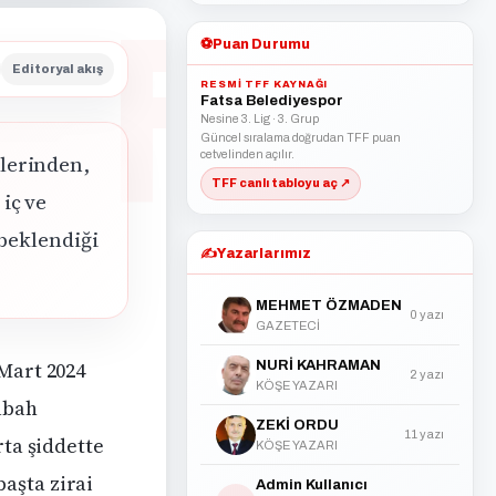
⚽
Puan Durumu
Editoryal akış
RESMI TFF KAYNAĞI
Fatsa Belediyespor
Nesine 3. Lig · 3. Grup
Güncel sıralama doğrudan TFF puan
cetvelinden açılır.
lerinden,
TFF canlı tabloyu aç ↗
iç ve
 beklendiği
✍️
Yazarlarımız
MEHMET ÖZMADEN
0 yazı
GAZETECİ
 Mart 2024
NURİ KAHRAMAN
2 yazı
KÖŞE YAZARI
abah
ZEKİ ORDU
11 yazı
rta şiddette
KÖŞE YAZARI
aşta zirai
Admin Kullanıcı