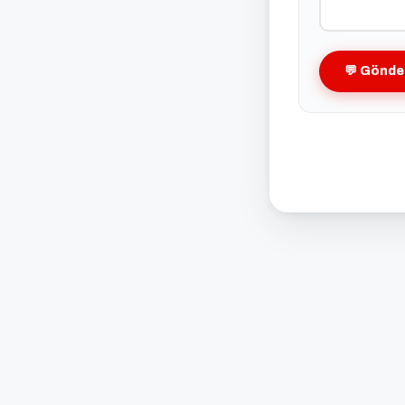
💬 Gönde