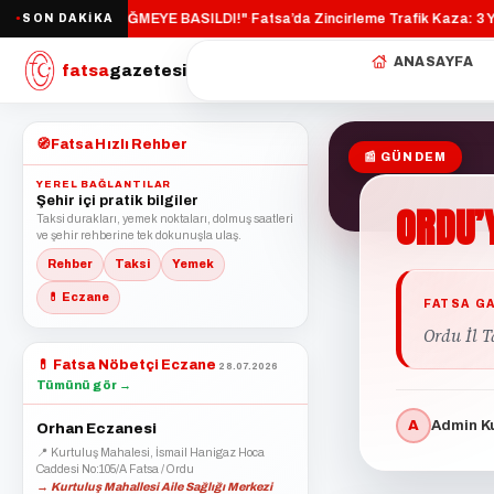
E YOLU İÇİN DÜĞMEYE BASILDI!"
Fatsa’da Zincirleme Trafik Kaza: 3 Yara
SON DAKİKA
·
●
ANASAYFA
fatsa
gazetesi
🧭
Fatsa Hızlı Rehber
📰 GÜNDEM
YEREL BAĞLANTILAR
Şehir içi pratik bilgiler
ORDU’
Taksi durakları, yemek noktaları, dolmuş saatleri
ve şehir rehberine tek dokunuşla ulaş.
Rehber
Taksi
Yemek
💊 Eczane
FATSA G
Ordu İl 
💊
Fatsa Nöbetçi Eczane
28.07.2026
Tümünü gör →
A
Admin Ku
Orhan Eczanesi
📍 Kurtuluş Mahalesi, İsmail Hanigaz Hoca
Caddesi No:105/A Fatsa / Ordu
→ Kurtuluş Mahallesi Aile Sağlığı Merkezi