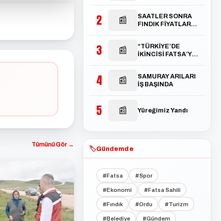
2
SAATLER SONRA
📰
FINDIK FİYATLARI
TEPETAKLAK
OLDU
3
“TÜRKİYE’DE
📰
İKİNCİSİ FATSA’YA
AÇILACAK”
4
SAMURAY ARILARI
📰
İŞ BAŞINDA
5
📰
Yüreğimiz Yandı
Tümünü Gör →
🏷️
Gündemde
#Fatsa
#Spor
#Ekonomi
#Fatsa Sahili
#Fındık
#Ordu
#Turizm
#Belediye
#Gündem