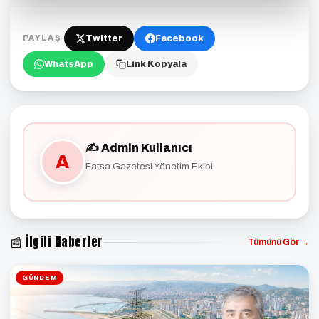
Twitter
Facebook
PAYLAŞ
WhatsApp
Link Kopyala
✍️ Admin Kullanıcı
A
Fatsa Gazetesi Yönetim Ekibi
📰 İlgili Haberler
Tümünü Gör →
GÜNDEM