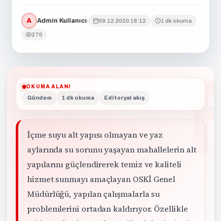
A
Admin Kullanıcı
09.12.2020 18:12
1 dk okuma
270
OKUMA ALANI
Gündem
1 dk okuma
Editoryal akış
İçme suyu alt yapısı olmayan ve yaz
aylarında su sorunu yaşayan mahallelerin alt
yapılarını güçlendirerek temiz ve kaliteli
hizmet sunmayı amaçlayan OSKİ Genel
Müdürlüğü, yapılan çalışmalarla su
problemlerini ortadan kaldırıyor. Özellikle