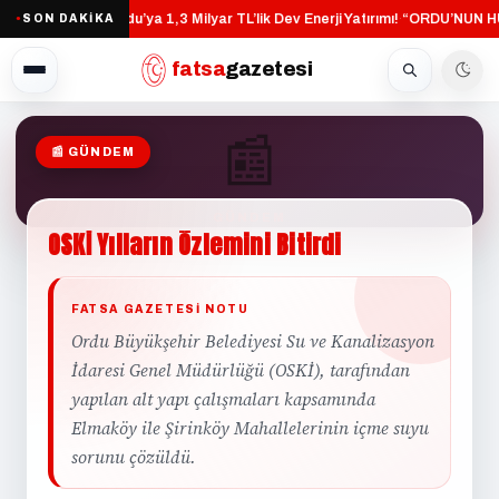
Altınordu’ya 1,3 Milyar TL’lik Dev Enerji Yatırımı!
“ORDU’NUN HU
SON DAKİKA
·
●
fatsa
gazetesi
📰
📰 GÜNDEM
GÜNDEM
OSKİ
Yılların
Özlemini
Bitirdi
FATSA GAZETESI NOTU
Ordu Büyükşehir Belediyesi Su ve Kanalizasyon
İdaresi Genel Müdürlüğü (OSKİ), tarafından
yapılan alt yapı çalışmaları kapsamında
Elmaköy ile Şirinköy Mahallelerinin içme suyu
sorunu çözüldü.