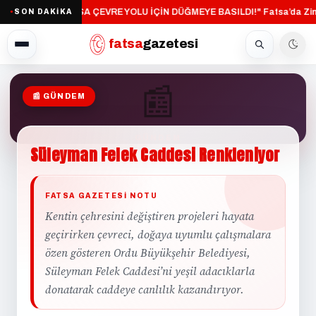
"FATSA ÇEVRE YOLU İÇİN DÜĞMEYE BASILDI!"
Fatsa’da Zin
SON DAKİKA
·
●
fatsa
gazetesi
📰
📰 GÜNDEM
GÜNDEM
Süleyman
Felek
Caddesi
Renkleniyor
FATSA GAZETESI NOTU
Kentin çehresini değiştiren projeleri hayata
geçirirken çevreci, doğaya uyumlu çalışmalara
özen gösteren Ordu Büyükşehir Belediyesi,
Süleyman Felek Caddesi’ni yeşil adacıklarla
donatarak caddeye canlılık kazandırıyor.