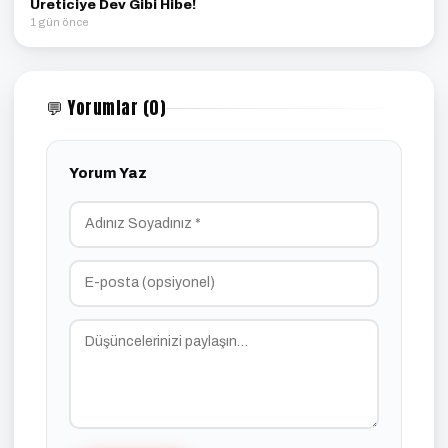
Üreticiye Dev Gibi Hibe!
1 gün önce
💬 Yorumlar (0)
Yorum Yaz