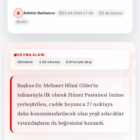
A
Admin Kullanıcı
24.09.2020 17:50
1 dk okuma
420
OKUMA ALANI
Gündem
1 dk okuma
Editoryal akış
Başkan Dr. Mehmet Hilmi Güler’in
talimatıyla ilk olarak Hüner Pastanesi önüne
yerleştirilen, cadde boyunca 27 noktaya
daha konumlandırılacak olan yeşil adacıklar
vatandaşların da beğenisini kazandı.