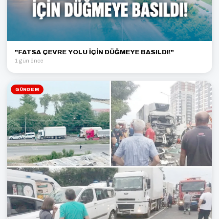
"FATSA ÇEVRE YOLU İÇİN DÜĞMEYE BASILDI!"
1 gün önce
GÜNDEM