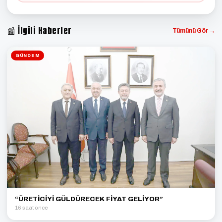
📰 İlgili Haberler
Tümünü Gör →
GÜNDEM
“ÜRETİCİYİ GÜLDÜRECEK FİYAT GELİYOR”
16 saat önce