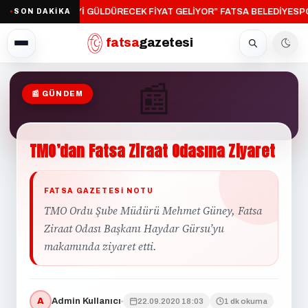
“ÜRETİCİYİ GÜLDÜRECEK FİYAT GELİYOR”
FATSA BELEDİYESPO
SON DAKİKA
·
●
fatsa
gazetesi
📰
📰 GÜNDEM
GÜNDEM
TMO’dan
Fatsa
Ziraat
Odasına
Ziyaret
FATSA GAZETESI NOTU
TMO Ordu Şube Müdürü Mehmet Güney, Fatsa
Ziraat Odası Başkanı Haydar Gürsu’yu
makamında ziyaret etti.
A
Admin Kullanıcı
22.09.2020 18:03
1 dk okuma