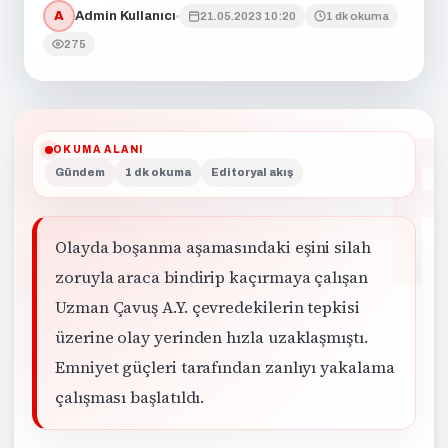
A
Admin Kullanıcı
21.05.2023 10:20
1 dk okuma
275
OKUMA ALANI
Gündem
1 dk okuma
Editoryal akış
Olayda boşanma aşamasındaki eşini silah
zoruyla araca bindirip kaçırmaya çalışan
Uzman Çavuş A.Y. çevredekilerin tepkisi
üzerine olay yerinden hızla uzaklaşmıştı.
Emniyet güçleri tarafından zanlıyı yakalama
çalışması başlatıldı.