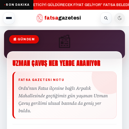
“ÜRETİCİYİ GÜLDÜRECEK FİYAT GELİYOR”
FATSA BELEDİ
SON DAKİKA
·
●
fatsa
gazetesi
📰
📰 GÜNDEM
GÜNDEM
UZMAN
ÇAVUŞ
HER
YERDE
ARANIYOR
FATSA GAZETESI NOTU
Ordu'nun Fatsa ilçesine bağlı Arpalık
Mahallesinde geçtiğimiz gün yaşanan Uzman
Çavuş gerilimi ulusal basında da geniş yer
buldu.