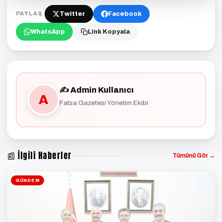
Twitter
Facebook
PAYLAŞ
WhatsApp
Link Kopyala
✍️ Admin Kullanıcı
A
Fatsa Gazetesi Yönetim Ekibi
📰 İlgili Haberler
Tümünü Gör →
GÜNDEM