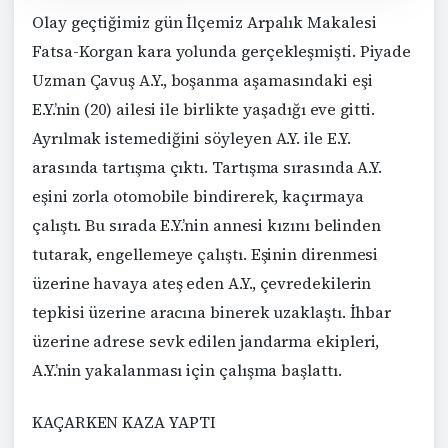
Olay geçtiğimiz gün İlçemiz Arpalık Makalesi
Fatsa-Korgan kara yolunda gerçekleşmişti. Piyade
Uzman Çavuş A.Y., boşanma aşamasındaki eşi
E.Y.’nin (20) ailesi ile birlikte yaşadığı eve gitti.
Ayrılmak istemediğini söyleyen A.Y. ile E.Y.
arasında tartışma çıktı. Tartışma sırasında A.Y.
eşini zorla otomobile bindirerek, kaçırmaya
çalıştı. Bu sırada E.Y.’nin annesi kızını belinden
tutarak, engellemeye çalıştı. Eşinin direnmesi
üzerine havaya ateş eden A.Y., çevredekilerin
tepkisi üzerine aracına binerek uzaklaştı. İhbar
üzerine adrese sevk edilen jandarma ekipleri,
A.Y.’nin yakalanması için çalışma başlattı.
KAÇARKEN KAZA YAPTI