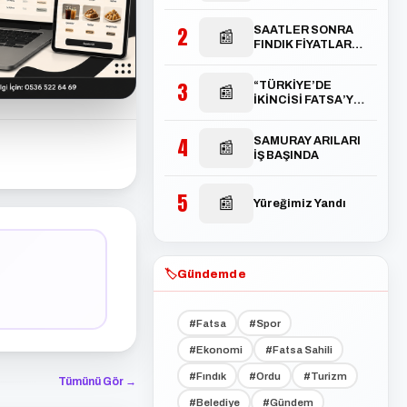
2
SAATLER SONRA
📰
FINDIK FİYATLARI
TEPETAKLAK
OLDU
3
“TÜRKİYE’DE
📰
İKİNCİSİ FATSA’YA
AÇILACAK”
4
SAMURAY ARILARI
📰
İŞ BAŞINDA
5
📰
Yüreğimiz Yandı
🏷️
Gündemde
#Fatsa
#Spor
#Ekonomi
#Fatsa Sahili
#Fındık
#Ordu
#Turizm
Tümünü Gör →
#Belediye
#Gündem