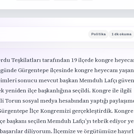
Politika
1 dk okuma
rdu Teşkilatları tarafından 19 ilçede kongre heyec
ugünde Gürgentepe ilçesinde kongre heyecanı yaşand
çimleri sonucu mevcut başkan Memduh Lafçı güve
k yeniden ilçe başkanlığına seçildi. Kongre ile ilgili
ili Torun sosyal medya hesabından yaptığı paylaşı
Gürgentepe İlçe Kongremizi gerçekleştirdik. Kongr
lçe başkanı seçilen Memduh Lafçı’yı tebrik ediyor ye
aşarılar diliyorum. İlçemize ve örgütümüze hayırlı