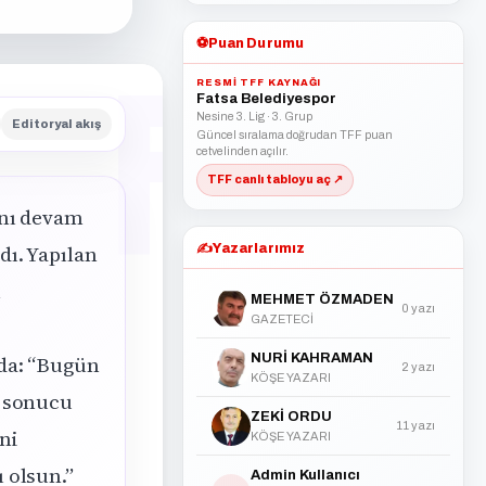
⚽
Puan Durumu
RESMI TFF KAYNAĞI
Fatsa Belediyespor
Nesine 3. Lig · 3. Grup
Editoryal akış
Güncel sıralama doğrudan TFF puan
cetvelinden açılır.
TFF canlı tabloyu aç ↗
anı devam
ı. Yapılan
✍️
Yazarlarımız
n
MEHMET ÖZMADEN
0 yazı
GAZETECİ
mda: “Bugün
NURİ KAHRAMAN
2 yazı
KÖŞE YAZARI
e sonucu
ZEKİ ORDU
11 yazı
ni
KÖŞE YAZARI
 olsun.”
Admin Kullanıcı