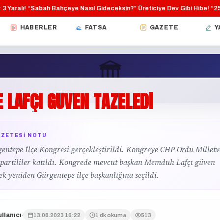
aralı!
“Sabah Bahçeye Nasıl Gideceksin?”
Üreticiye Dev Gibi Hibe!
“250 T
·
·
·
HABERLER
FATSA
GAZETE
Y
🏛
E
LAFÇI
GÜVEN
TAZELEDİ
POLITIKA
AZETESI NOTU
ntepe İlçe Kongresi gerçekleştirildi. Kongreye CHP Ordu Milletve
 partililer katıldı. Kongrede mevcut başkan Memduh Lafçı güven
ek yeniden Gürgentepe ilçe başkanlığına seçildi.
llanıcı
13.08.2023 16:22
1 dk okuma
513