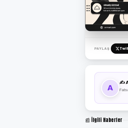
Twit
PAYLAŞ
✍️ 
A
Fats
📰 İlgili Haberler