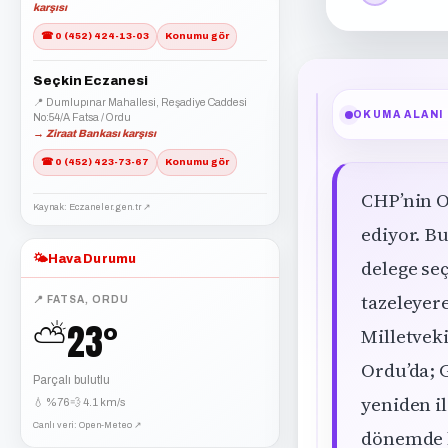
karşısı
☎ 0 (452) 424-13-03
Konumu gör
Seçkin Eczanesi
📍 Dumlupınar Mahallesi, Reşadiye Caddesi
OKUMA ALANI
No:54/A Fatsa / Ordu
→ Ziraat Bankası karşısı
☎ 0 (452) 423-73-67
Konumu gör
CHP’nin O
Kaynak: Eczaneler.gen.tr ↗
ediyor. B
🌤️
Hava Durumu
delege se
tazeleyere
📍 FATSA, ORDU
23°
Milletvek
⛅
Ordu’da; 
Parçalı bulutlu
yeniden i
💧 %76
💨 4.1 km/s
Canlı veri: Open-Meteo ↗
dönemde b