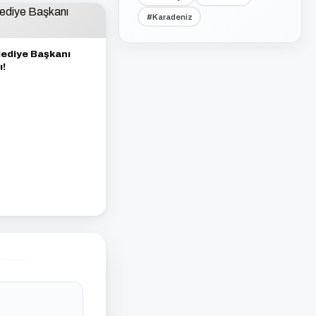
#Karadeniz
lediye Başkanı
ı!