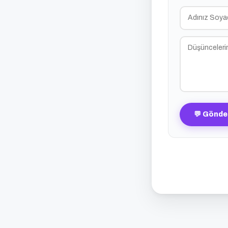
💬 Gönde