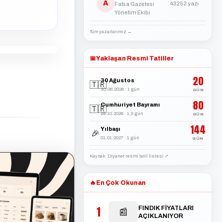
A
43252 yazı
Fatsa Gazetesi
Yönetim Ekibi
Tüm yazarlarımız →
📅
Yaklaşan Resmi Tatiller
20
30 Ağustos
🇹🇷
30.08.2026 · 1 gün
GÜN
80
Cumhuriyet Bayramı
🇹🇷
29.10.2026 · 1,5 gün
GÜN
144
Yılbaşı
🎉
01.01.2027 · 1 gün
GÜN
Kaynak: Diyanet resmi tatil listesi ↗
🔥
En Çok Okunan
1
FINDIK FİYATLARI
📰
AÇIKLANIYOR