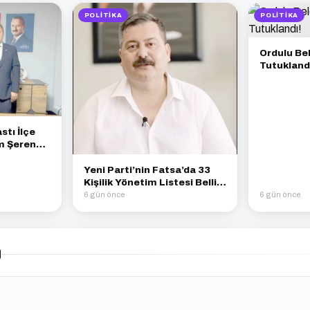
POLITIKA
POLITIKA
Ordulu Be
Tutukland
stı İlçe
m Şeren
Yeni Parti’nin Fatsa’da 33
Kişilik Yönetim Listesi Belli
Oldu
6 gün önce
6 gün önce
)