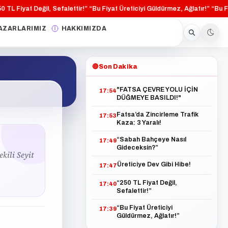
L Fiyat Değil, Sefalettir!”
“Bu Fiyat Üreticiyi Güldürmez, Ağlatır!”
“Bu Fiyat
·
·
AZARLARIMIZ
HAKKIMIZDA
🔴
Son Dakika
"FATSA ÇEVRE YOLU İÇİN
17:54
DÜĞMEYE BASILDI!"
Fatsa’da Zincirleme Trafik
17:53
Kaza: 3 Yaralı!
“Sabah Bahçeye Nasıl
17:49
Gideceksin?”
kili Seyit
Üreticiye Dev Gibi Hibe!
17:47
“250 TL Fiyat Değil,
17:40
Sefalettir!”
“Bu Fiyat Üreticiyi
17:39
Güldürmez, Ağlatır!”