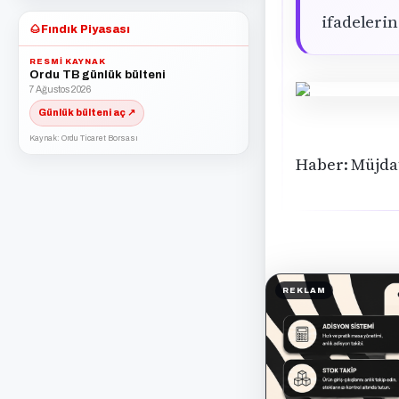
ifadelerin
🌰
Fındık Piyasası
RESMI KAYNAK
Ordu TB günlük bülteni
7 Ağustos 2026
Günlük bülteni aç ↗
Kaynak: Ordu Ticaret Borsası
Haber: Müjd
REKLAM