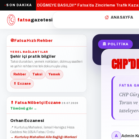
EVRE YOLU İÇİN DÜĞMEYE BASILDI!"
Fatsa’da Zincirleme Trafik Kaza: 3 Y
SON DAKİKA
·
●
ANASAYFA
fatsa
gazetesi
🧭
Fatsa Hızlı Rehber
🏛 POLITIKA
YEREL BAĞLANTILAR
Şehir içi pratik bilgiler
CHP’D
Taksi durakları, yemek noktaları, dolmuş saatleri
ve şehir rehberine tek dokunuşla ulaş.
Rehber
Taksi
Yemek
💊 Eczane
FATSA G
CHP Gürge
Torun ve
💊
Fatsa Nöbetçi Eczane
28.07.2026
Tümünü gör →
tazeleyer
Orhan Eczanesi
📍 Kurtuluş Mahalesi, İsmail Hanigaz Hoca
Caddesi No:105/A Fatsa / Ordu
A
Admin Ku
→ Kurtuluş Mahallesi Aile Sağlığı Merkezi