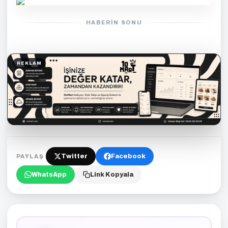
HABERIN SONU
REKLAM
Twitter
Facebook
PAYLAŞ
WhatsApp
Link Kopyala