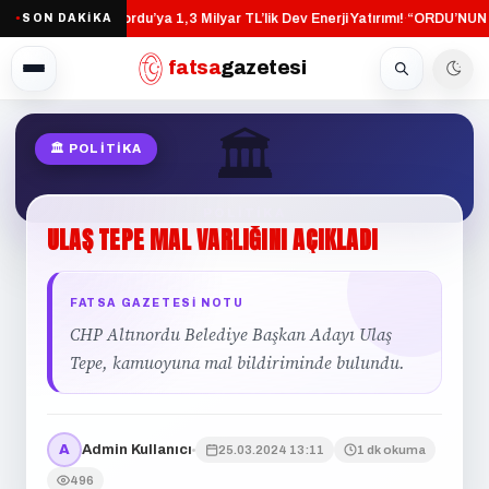
Altınordu’ya 1,3 Milyar TL’lik Dev Enerji Yatırımı!
“ORDU’NUN 
SON DAKİKA
·
●
fatsa
gazetesi
🏛
🏛 POLITIKA
POLITIKA
ULAŞ
TEPE
MAL
VARLIĞINI
AÇIKLADI
FATSA GAZETESI NOTU
CHP Altınordu Belediye Başkan Adayı Ulaş
Tepe, kamuoyuna mal bildiriminde bulundu.
A
Admin Kullanıcı
25.03.2024 13:11
1 dk okuma
496