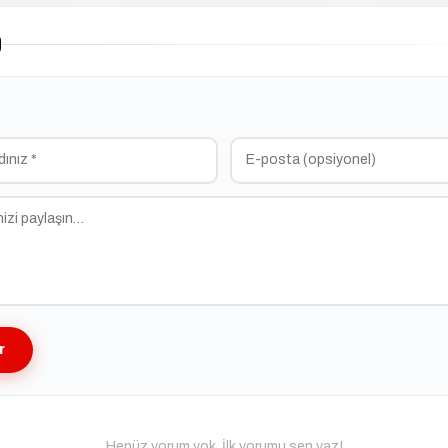
)
r
Henüz yorum yok. İlk yorumu sen yaz!