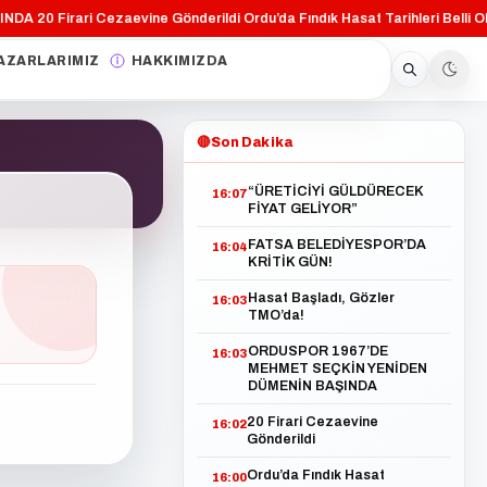
DA
20 Firari Cezaevine Gönderildi
Ordu’da Fındık Hasat Tarihleri Belli Oldu
·
·
AZARLARIMIZ
HAKKIMIZDA
🔴
Son Dakika
“ÜRETİCİYİ GÜLDÜRECEK
16:07
FİYAT GELİYOR”
FATSA BELEDİYESPOR’DA
16:04
KRİTİK GÜN!
Hasat Başladı, Gözler
16:03
TMO’da!
ORDUSPOR 1967’DE
16:03
MEHMET SEÇKİN YENİDEN
DÜMENİN BAŞINDA
20 Firari Cezaevine
16:02
Gönderildi
Ordu’da Fındık Hasat
16:00