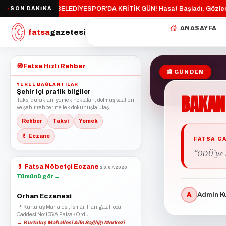
ELİYOR”
FATSA BELEDİYESPOR’DA KRİTİK GÜN!
Hasat Başladı, Gözler T
SON DAKİKA
·
·
●
ANASAYFA
fatsa
gazetesi
🧭
Fatsa Hızlı Rehber
📰 GÜNDEM
YEREL BAĞLANTILAR
Şehir içi pratik bilgiler
BAKAN
Taksi durakları, yemek noktaları, dolmuş saatleri
ve şehir rehberine tek dokunuşla ulaş.
Rehber
Taksi
Yemek
💊 Eczane
FATSA G
“ODÜ’ye 
💊
Fatsa Nöbetçi Eczane
28.07.2026
Tümünü gör →
A
Admin Ku
Orhan Eczanesi
📍 Kurtuluş Mahalesi, İsmail Hanigaz Hoca
Caddesi No:105/A Fatsa / Ordu
→ Kurtuluş Mahallesi Aile Sağlığı Merkezi