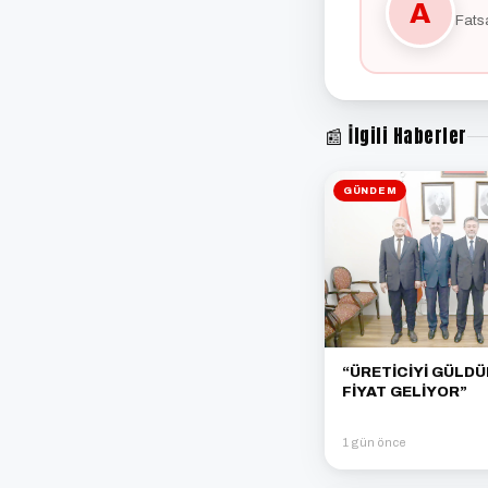
A
Fats
📰 İlgili Haberler
GÜNDEM
“ÜRETİCİYİ GÜLD
FİYAT GELİYOR”
1 gün önce