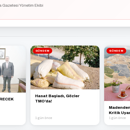
a Gazetesi Yönetim Ekibi
GÜNDEM
GÜNDEM
Hasat Başladı, Gözler
ÜRECEK
TMO’da!
Madenden 
Kritik Uyar
1 gün önce
1 gün önce