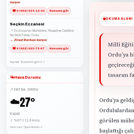
karşısı
☎ 0 (452) 424-13-03
Konumu gör
OKUMA ALANI
Seçkin Eczanesi
📍 Dumlupınar Mahallesi, Reşadiye Caddesi
No:54/A Fatsa / Ordu
→ Ziraat Bankası karşısı
Milli Eği
☎ 0 (452) 423-73-67
Konumu gör
Ordu’ya b
Kaynak: Eczaneler.gen.tr ↗
geçireceğ
tasarım f
🌤️
Hava Durumu
📍 FATSA, ORDU
27°
☁️
Ordu’ya geldi
Ordululardan 
Kapalı
görülen mühen
💧 %67
💨 11.8 km/s
Canlı veri: Open-Meteo ↗
başlattığı ça