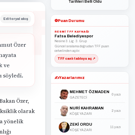
Tarihleri Belli Oldu
Editoryal akış
⚽
Puan Durumu
RESMI TFF KAYNAĞI
Fatsa Belediyespor
Nesine 3. Lig · 3. Grup
ahmut Özer
Güncel sıralama doğrudan TFF puan
cetvelinden açılır.
 hayata
TFF canlı tabloyu aç ↗
k ve
 söyledi.
✍️
Yazarlarımız
MEHMET ÖZMADEN
0 yazı
GAZETECİ
 Bakan Özer,
NURİ KAHRAMAN
ksiklik olarak
2 yazı
KÖŞE YAZARI
a yönelik
ZEKİ ORDU
11 yazı
nlığı
KÖŞE YAZARI