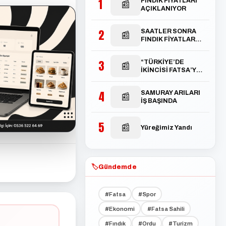
1
FINDIK FİYATLARI
📰
AÇIKLANIYOR
2
SAATLER SONRA
📰
FINDIK FİYATLARI
TEPETAKLAK
OLDU
3
“TÜRKİYE’DE
📰
İKİNCİSİ FATSA’YA
AÇILACAK”
4
SAMURAY ARILARI
📰
İŞ BAŞINDA
5
📰
Yüreğimiz Yandı
🏷️
Gündemde
#Fatsa
#Spor
#Ekonomi
#Fatsa Sahili
#Fındık
#Ordu
#Turizm