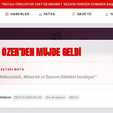
MO’da!
ORDUSPOR 1967’DE MEHMET SEÇKİN YENİDEN DÜMENİN BAŞIN
·
HABERLER
FATSA
GAZETE
Y
📰
ÖZER’DEN
MÜJDE
GELDİ
GÜNDEM
AZETESI NOTU
Mühendislik, Mimarlık ve Tasarım Fakültesi kuruluyor”
llanıcı
18.05.2023 09:36
1 dk okuma
273