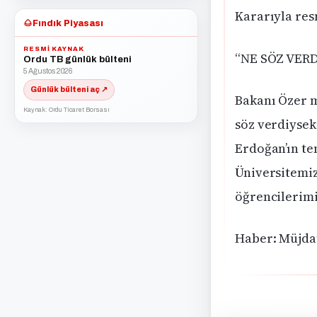
Kararıyla res
🌰
Fındık Piyasası
RESMI KAYNAK
“NE SÖZ VER
Ordu TB günlük bülteni
5 Ağustos 2026
Günlük bülteni aç ↗
Bakanı Özer m
Kaynak: Ordu Ticaret Borsası
söz verdiyse
Erdoğan’ın te
Üniversitemiz
öğrencilerimiz
Haber: Müjd