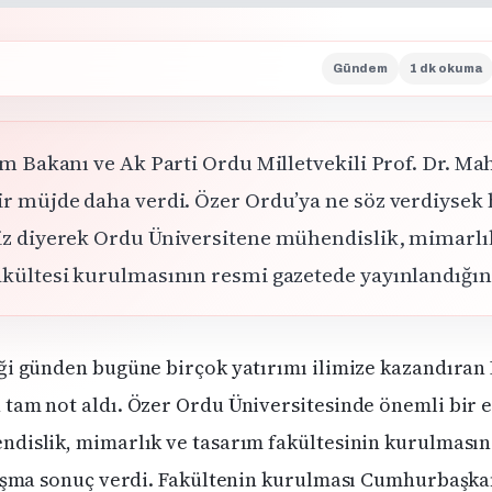
Gündem
1 dk okuma
tim Bakanı ve Ak Parti Ordu Milletvekili Prof. Dr. M
ir müjde daha verdi. Özer Ordu’ya ne söz verdiysek
iz diyerek Ordu Üniversitene mühendislik, mimarlı
akültesi kurulmasının resmi gazetede yayınlandığını
ği günden bugüne birçok yatırımı ilimize kazandıran
tam not aldı. Özer Ordu Üniversitesinde önemli bir e
dislik, mimarlık ve tasarım fakültesinin kurulmasın
lışma sonuç verdi. Fakültenin kurulması Cumhurbaşka