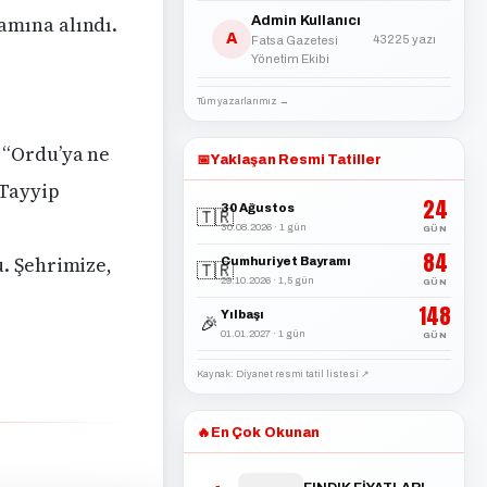
amına alındı.
Admin Kullanıcı
A
43225 yazı
Fatsa Gazetesi
Yönetim Ekibi
Tüm yazarlarımız →
 “Ordu’ya ne
📅
Yaklaşan Resmi Tatiller
 Tayyip
24
30 Ağustos
🇹🇷
30.08.2026 · 1 gün
GÜN
84
. Şehrimize,
Cumhuriyet Bayramı
🇹🇷
29.10.2026 · 1,5 gün
GÜN
148
Yılbaşı
🎉
01.01.2027 · 1 gün
GÜN
Kaynak: Diyanet resmi tatil listesi ↗
🔥
En Çok Okunan