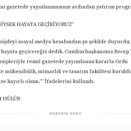
mi gazetede yayınlanmasının ardından yatırım progr
DİYSEK HAYATA GEÇİRİYORUZ”
üjdeyi sosyal medya hesabından şu şekilde duyurdu;
k hayata geçireceğiz dedik. Cumhurbaşkanımız Recep
nsipleriyle resmî gazetede yayımlanan kararla Ordu
e mühendislik, mimarlık ve tasarım fakültesi kuruldu
e hayırlı olsun.”” İfadelerini kullandı.
at HÜLÜR
HABERIN SONU