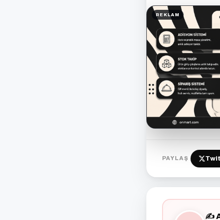
REKLAM
Twit
PAYLAŞ
✍️ 