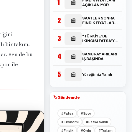
1
FINDIK FİYATLARI
📰
AÇIKLANIYOR
2
SAATLER SONRA
📰
FINDIK FİYATLARI
TEPETAKLAK
OLDU
tiğini
3
“TÜRKİYE’DE
📰
İKİNCİSİ FATSA’YA
ı bir takım.
AÇILACAK”
lar. Ben de bu
4
SAMURAY ARILARI
📰
İŞ BAŞINDA
spor ile
5
📰
Yüreğimiz Yandı
🏷️
Gündemde
#Fatsa
#Spor
#Ekonomi
#Fatsa Sahili
#Fındık
#Ordu
#Turizm