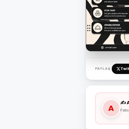
Twit
PAYLAŞ
✍️ 
A
Fats