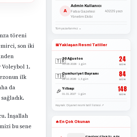
Admin Kullanıcı
A
43225 yazı
Fatsa Gazetesi
Yönetim Ekibi
Tüm yazarlarımız →
mza töreni
irci, son iki
📅
Yaklaşan Resmi Tatiller
zünden
24
30 Ağustos
🇹🇷
30.08.2026 · 1 gün
 Voleybol 1.
GÜN
84
Cumhuriyet Bayramı
Sezonun ilk
🇹🇷
29.10.2026 · 1,5 gün
GÜN
aha da
148
Yılbaşı
🎉
01.01.2027 · 1 gün
GÜN
 sağladık.
Kaynak: Diyanet resmi tatil listesi ↗
u. İnşallah
🔥
En Çok Okunan
mizi bu sene