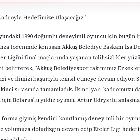
Kadroyla Hedefimize Ulaşacağız”
yundaki 1990 doğumlu deneyimli oyuncu için bugün i
mza töreninde konuşan Akkuş Belediye Başkanı İsa Dem
er Ligi’ni final maçlarında yaşanan talihsizlikler yü
ni belirterek, “Akkuş Belediyespor takımımız Erkekler
mizi ve ilimizi başarıyla temsil etmeye devam ediyor. 
n ikinci sırasında tamamladık. İkinci yarı kadromuzu d
için Belarus’lu yıldız oyuncu Artur Udrys ile anlaşma
 forma giymiş kendini kanıtlamış deneyimli bir oyunc
le yolumuza doludizgin devam edip Efeler Ligi hedefi
ceğiz” dedi.