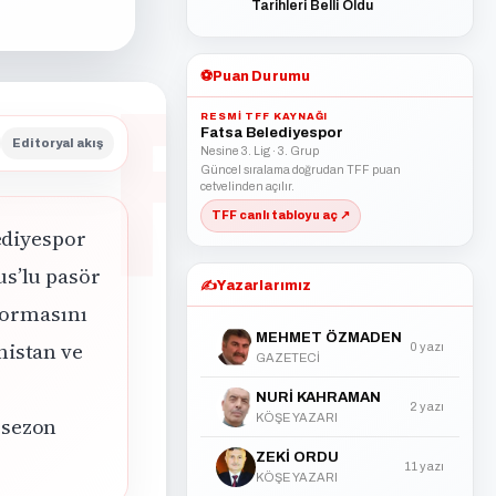
Tarihleri Belli Oldu
⚽
Puan Durumu
RESMI TFF KAYNAĞI
Fatsa Belediyespor
Editoryal akış
Nesine 3. Lig · 3. Grup
Güncel sıralama doğrudan TFF puan
cetvelinden açılır.
TFF canlı tabloyu aç ↗
ediyespor
us’lu pasör
✍️
Yazarlarımız
 formasını
MEHMET ÖZMADEN
nistan ve
0 yazı
GAZETECİ
NURİ KAHRAMAN
2 yazı
KÖŞE YAZARI
 sezon
ZEKİ ORDU
11 yazı
KÖŞE YAZARI