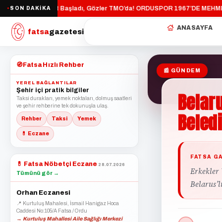
TİK GÜN!
Hasat Başladı, Gözler TMO’da!
ORDUSPOR 1967’DE MEHMET S
SON DAKİKA
·
·
●
ANASAYFA
fatsa
gazetesi
🧭
Fatsa Hızlı Rehber
📰 GÜNDEM
YEREL BAĞLANTILAR
Şehir içi pratik bilgiler
Belaru
Taksi durakları, yemek noktaları, dolmuş saatleri
ve şehir rehberine tek dokunuşla ulaş.
Beled
Rehber
Taksi
Yemek
💊 Eczane
FATSA G
💊
Fatsa Nöbetçi Eczane
28.07.2026
Erkekler 
Tümünü gör →
Belarus’l
Orhan Eczanesi
📍 Kurtuluş Mahalesi, İsmail Hanigaz Hoca
Caddesi No:105/A Fatsa / Ordu
→ Kurtuluş Mahallesi Aile Sağlığı Merkezi