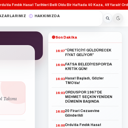
da Fındık Hasat Tarihleri Belli Oldu
Bir Haftada 40 Kaza, 49 Yaralı!
Ordu’da 
·
·
AZARLARIMIZ
HAKKIMIZDA
🔴
Son Dakika
“ÜRETİCİYİ GÜLDÜRECEK
16:07
FİYAT GELİYOR”
FATSA BELEDİYESPOR’DA
16:04
KRİTİK GÜN!
Hasat Başladı, Gözler
16:03
TMO’da!
ORDUSPOR 1967’DE
16:03
MEHMET SEÇKİN YENİDEN
ol Takımı
DÜMENİN BAŞINDA
20 Firari Cezaevine
16:02
Gönderildi
Ordu’da Fındık Hasat
16:00