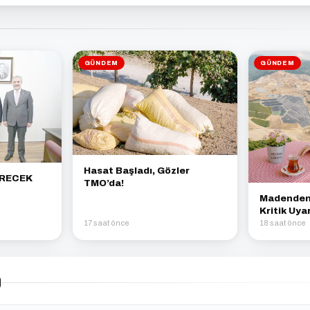
GÜNDEM
GÜNDEM
Hasat Başladı, Gözler
ÜRECEK
TMO’da!
Madenden 
Kritik Uyar
17 saat önce
18 saat önce
)