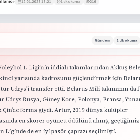
llanıcı
12.01.2023 13:21
1 dk okuma
216
Gündem
1 dk okuma
Voleybol 1. Ligi’nin iddialı takımlarından Akkuş Bel
kinci yarısında kadrosunu güçlendirmek için Belar
tur Udrys’i transfer etti. Belarus Mili takımının da
ur Udrys Rusya, Güney Kore, Polonya, Fransa, Yuna
 Çin’de forma giydi. Artur, 2019 dünya kulüpler
sında en skorer oyuncu ödülünü almış, geçtiğimiz
 Liginde de en iyi pasör çaprazı seçilmişti.