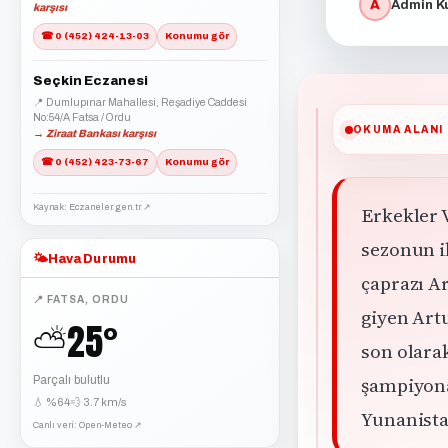
A
Admin Ku
karşısı
☎ 0 (452) 424-13-03
Konumu gör
Seçkin Eczanesi
📍 Dumlupınar Mahallesi, Reşadiye Caddesi
No:54/A Fatsa / Ordu
OKUMA ALANI
→ Ziraat Bankası karşısı
☎ 0 (452) 423-73-67
Konumu gör
Kaynak: Eczaneler.gen.tr ↗
Erkekler 
sezonun i
🌤️
Hava Durumu
çaprazı Ar
📍 FATSA, ORDU
giyen Art
25°
⛅
son olarak
şampiyona
Parçalı bulutlu
💧 %64
💨 3.7 km/s
Yunanistan
Canlı veri: Open-Meteo ↗