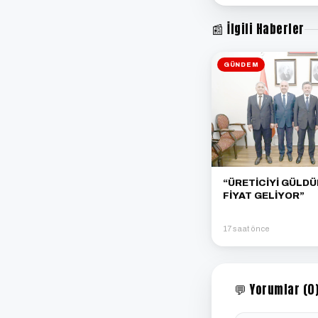
📰 İlgili Haberler
GÜNDEM
“ÜRETİCİYİ GÜLD
FİYAT GELİYOR”
17 saat önce
💬 Yorumlar (0