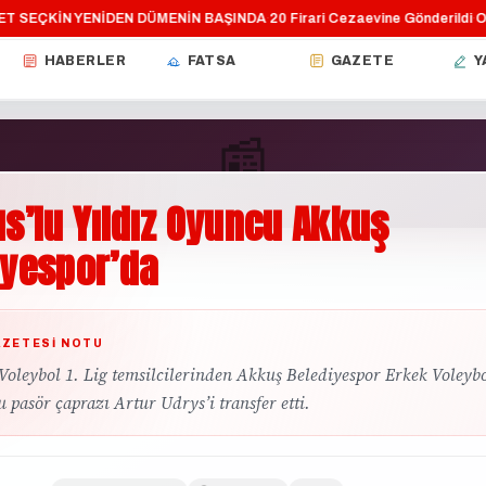
EÇKİN YENİDEN DÜMENİN BAŞINDA
20 Firari Cezaevine Gönderildi
Ordu’
·
·
HABERLER
FATSA
GAZETE
Y
📰
s’lu
Yıldız
Oyuncu
Akkuş
GÜNDEM
iyespor’da
AZETESI NOTU
Voleybol 1. Lig temsilcilerinden Akkuş Belediyespor Erkek Voleyb
u pasör çaprazı Artur Udrys’i transfer etti.