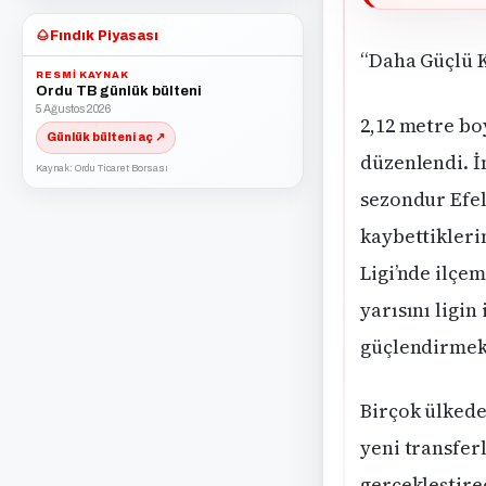
🌰
Fındık Piyasası
“Daha Güçlü 
RESMI KAYNAK
Ordu TB günlük bülteni
5 Ağustos 2026
2,12 metre bo
Günlük bülteni aç ↗
düzenlendi. İ
Kaynak: Ordu Ticaret Borsası
sezondur Efel
kaybettikleri
Ligi’nde ilçe
yarısını ligi
güçlendirmek 
Birçok ülkede
yeni transfer
gerçekleştire