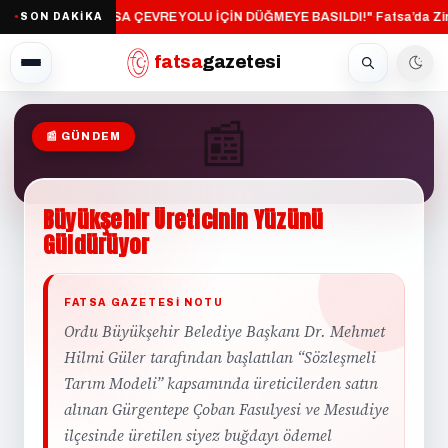
"FATSA ÇEVRE YOLU İÇİN DÜĞMEYE BASILDI!"
Fatsa’da Zin
SON DAKİKA
·
●
fatsa
gazetesi
📰
📰 GÜNDEM
GÜNDEM
Büyükşehir
Üreticinin
Yüzünü
Güldürüyor
FATSA GAZETESI NOTU
Ordu Büyükşehir Belediye Başkanı Dr. Mehmet
Hilmi Güler tarafından başlatılan “Sözleşmeli
Tarım Modeli” kapsamında üreticilerden satın
alınan Gürgentepe Çoban Fasulyesi ve Mesudiye
ilçesinde üretilen siyez buğdayı ödemel