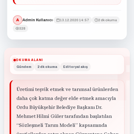
A
Admin Kullanıcı
13.12.2020 14:57
2 dk okuma
328
OKUMA ALANI
Gündem
2 dk okuma
Editoryal akış
Üretimi teşvik etmek ve tarımsal ürünlerden
daha çok katma değer elde etmek amacıyla
Ordu Büyükşehir Belediye Başkanı Dr.
Mehmet Hilmi Güler tarafından başlatılan
“Sözleşmeli Tarım Modeli” kapsamında