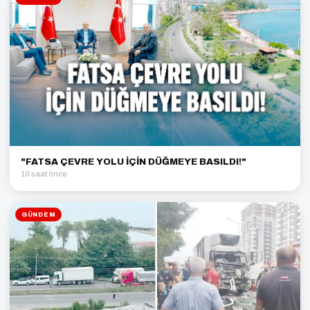
"FATSA ÇEVRE YOLU İÇİN DÜĞMEYE BASILDI!"
10 saat önce
GÜNDEM