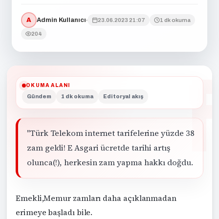
A
Admin Kullanıcı
23.06.2023 21:07
1 dk okuma
204
OKUMA ALANI
Gündem
1 dk okuma
Editoryal akış
"Türk Telekom internet tarifelerine yüzde 38
zam geldi! E Asgari ücretde tarihi artış
olunca(!), herkesin zam yapma hakkı doğdu.
Emekli,Memur zamları daha açıklanmadan
erimeye başladı bile.