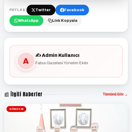
Twitter
Facebook
PAYLAŞ
WhatsApp
Link Kopyala
✍️ Admin Kullanıcı
A
Fatsa Gazetesi Yönetim Ekibi
📰 İlgili Haberler
Tümünü Gör →
GÜNDEM