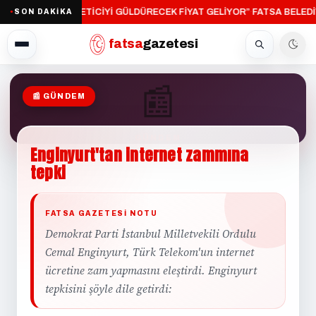
“ÜRETİCİYİ GÜLDÜRECEK FİYAT GELİYOR”
FATSA BELEDİ
SON DAKİKA
·
●
fatsa
gazetesi
📰
📰 GÜNDEM
GÜNDEM
Enginyurt'tan
internet
zammına
tepki
FATSA GAZETESI NOTU
Demokrat Parti İstanbul Milletvekili Ordulu
Cemal Enginyurt, Türk Telekom'un internet
ücretine zam yapmasını eleştirdi. Enginyurt
tepkisini şöyle dile getirdi: