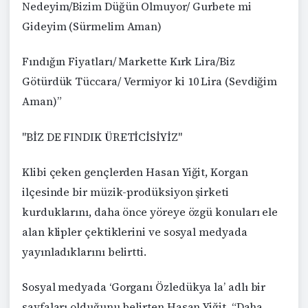
Nedeyim/Bizim Düğün Olmuyor/ Gurbete mi
Gideyim (Sürmelim Aman)
Fındığın Fiyatları/ Markette Kırk Lira/Biz
Götürdük Tüccara/ Vermiyor ki 10 Lira (Sevdiğim
Aman)”
"BİZ DE FINDIK ÜRETİCİSİYİZ"
Klibi çeken gençlerden Hasan Yiğit, Korgan
ilçesinde bir müzik-prodüksiyon şirketi
kurduklarını, daha önce yöreye özgü konuları ele
alan klipler çektiklerini ve sosyal medyada
yayınladıklarını belirtti.
Sosyal medyada ‘Gorganı Özledükya la’ adlı bir
sayfaları olduğunu belirten Hasan Yiğit, “Daha