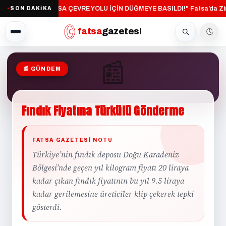
"FATSA ÇEVRE YOLU İÇİN DÜĞMEYE BASILDI!"
Fatsa’da Zin
SON DAKİKA
·
●
fatsa
gazetesi
📰
📰 GÜNDEM
GÜNDEM
Fındık
Fiyatına
Türkülü
Gönderme
FATSA GAZETESI NOTU
Türkiye’nin fındık deposu Doğu Karadeniz
Bölgesi’nde geçen yıl kilogram fiyatı 20 liraya
kadar çıkan fındık fiyatının bu yıl 9.5 liraya
kadar gerilemesine üreticiler klip çekerek tepki
gösterdi.