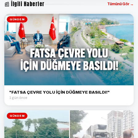
📰 İlgili Haberler
Tümünü Gör →
GÜNDEM
"FATSA ÇEVRE YOLU İÇİN DÜĞMEYE BASILDI!"
1 gün önce
GÜNDEM