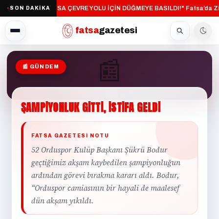
"FATSA ÇEVRE YOLU İÇİN DÜĞMEYE BASILDI!"
Fatsa’da Zi
SON DAKİKA
·
●
fatsa
gazetesi
📰
📰 GÜNDEM
GÜNDEM
ŞAMPİYONLUK
GİTTİ,
İSTİFA
GELDİ
FATSA GAZETESI NOTU
52 Orduspor Kulüp Başkanı Şükrü Bodur
geçtiğimiz akşam kaybedilen şampiyonluğun
ardından görevi bırakma kararı aldı. Bodur,
“Orduspor camiasının bir hayali de maalesef
dün akşam yıkıldı.