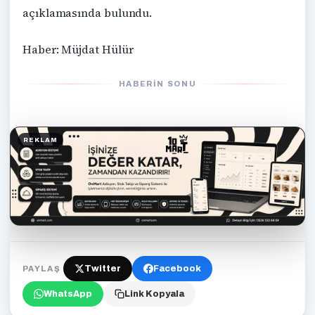
açıklamasında bulundu.
Haber: Müjdat Hülür
HABERIN SONU
REKLAM
Twitter
Facebook
PAYLAŞ
WhatsApp
Link Kopyala