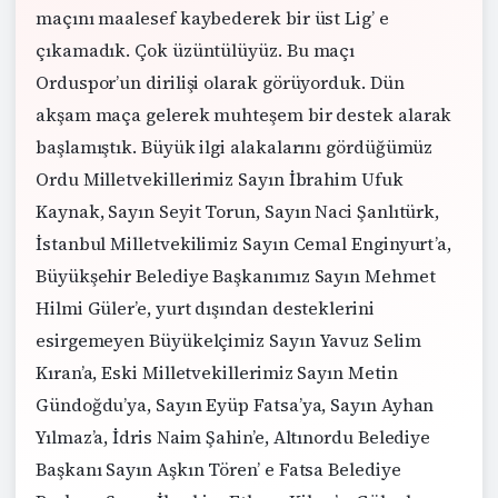
maçını maalesef kaybederek bir üst Lig’ e
çıkamadık. Çok üzüntülüyüz. Bu maçı
Orduspor’un dirilişi olarak görüyorduk. Dün
akşam maça gelerek muhteşem bir destek alarak
başlamıştık. Büyük ilgi alakalarını gördüğümüz
Ordu Milletvekillerimiz Sayın İbrahim Ufuk
Kaynak, Sayın Seyit Torun, Sayın Naci Şanlıtürk,
İstanbul Milletvekilimiz Sayın Cemal Enginyurt’a,
Büyükşehir Belediye Başkanımız Sayın Mehmet
Hilmi Güler’e, yurt dışından desteklerini
esirgemeyen Büyükelçimiz Sayın Yavuz Selim
Kıran’a, Eski Milletvekillerimiz Sayın Metin
Gündoğdu’ya, Sayın Eyüp Fatsa’ya, Sayın Ayhan
Yılmaz’a, İdris Naim Şahin’e, Altınordu Belediye
Başkanı Sayın Aşkın Tören’ e Fatsa Belediye