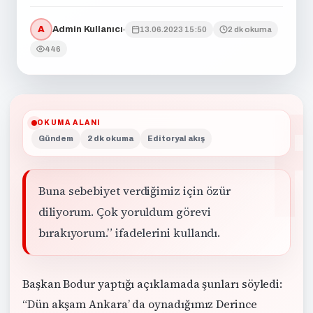
A
Admin Kullanıcı
13.06.2023 15:50
2 dk okuma
446
OKUMA ALANI
Gündem
2 dk okuma
Editoryal akış
Buna sebebiyet verdiğimiz için özür
diliyorum. Çok yoruldum görevi
bırakıyorum.” ifadelerini kullandı.
Başkan Bodur yaptığı açıklamada şunları söyledi:
“Dün akşam Ankara’ da oynadığımız Derince